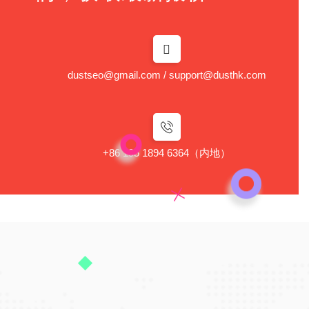
dustseo@gmail.com / support@dusthk.com
+86 195 1894 6364（内地）