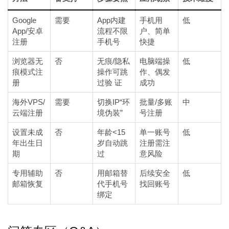
Google
需要
App内建
手机用
低
App/安卓
流程不限
户、简单
注册
手机号
快捷
浏览器无
否
无痕/隐私
电脑端操
低
痕模式注
操作可跳
作、偶发
册
过验 证
成功
海外VPS/
需要
切换IP“环
批量/多账
中
云端注册
境伪装”
号注册
设置未成
否
年龄<15
单一账号
低
年出生日
岁自动跳
注册需注
期
过
意风险
专用辅助
否
用邮箱替
后续安全
低
邮箱恢复
代手机号
找回账号
绑定