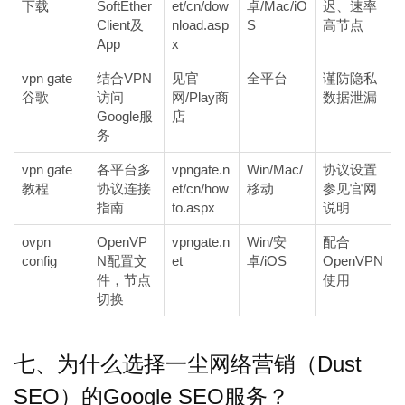
下载
SoftEther
et/cn/dow
卓/Mac/iO
迟、速率
Client及
nload.asp
S
高节点
App
x
vpn gate
结合VPN
见官
全平台
谨防隐私
谷歌
访问
网/Play商
数据泄漏
Google服
店
务
vpn gate
各平台多
vpngate.n
Win/Mac/
协议设置
教程
协议连接
et/cn/how
移动
参见官网
指南
to.aspx
说明
ovpn
OpenVP
vpngate.n
Win/安
配合
config
N配置文
et
卓/iOS
OpenVPN
件，节点
使用
切换
七、为什么选择一尘网络营销（Dust
SEO）的Google SEO服务？