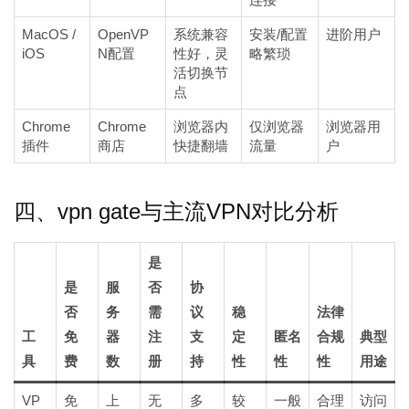
MacOS /
OpenVP
系统兼容
安装/配置
进阶用户
iOS
N配置
性好，灵
略繁琐
活切换节
点
Chrome
Chrome
浏览器内
仅浏览器
浏览器用
插件
商店
快捷翻墙
流量
户
四、vpn gate与主流VPN对比分析
是
是
服
否
协
否
务
需
议
稳
法律
工
免
器
注
支
定
匿名
合规
典型
具
费
数
册
持
性
性
性
用途
VP
免
上
无
多
较
一般
合理
访问