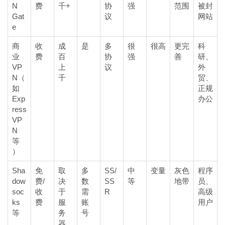
N
费
千+
协
强
范围
被封
Gat
议
网站
e
商
收
成
是
多
很
很高
更完
科
业
费
百
协
强
善
研、
VP
上
议
外
N（
千
贸、
如
正规
Exp
办公
ress
VP
N
等
）
Sha
免
取
多
SS/
中
变量
灰色
程序
dow
费/
决
数
SS
等
地带
员、
soc
收
于
需
R
高级
ks
费
服
账
用户
等
务
号
器