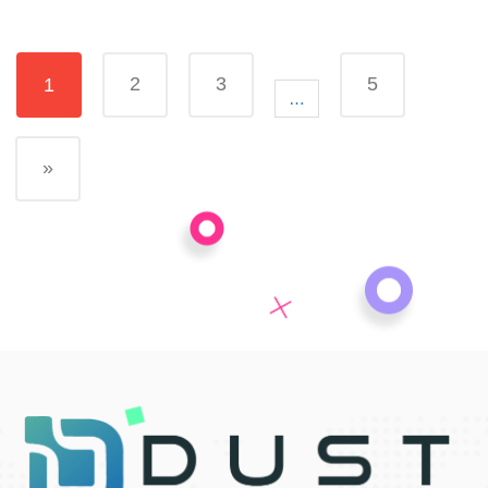
2
3
5
1
…
»